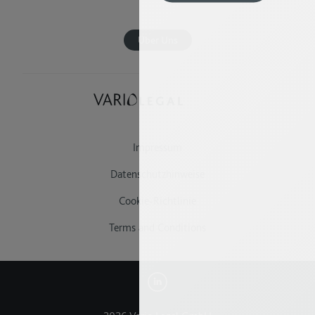
erforderlichen Cookies abzulehnen,
klicken Sie auf „Alle Cookies
ablehnen“. Um auszuwählen,
Über Uns
welche optionalen Cookies Sie
zulassen möchten, klicken Sie auf
„Cookie Einstellungen “. Dieses
Tool verwendet zum Speichern
Ihrer Auswahl Cookies.
Weitere Informationen finden Sie
in unserer Cookie-Richtlinie
Impressum
Datenschutzhinweise
Cookie-Richtlinie
Terms and Conditions