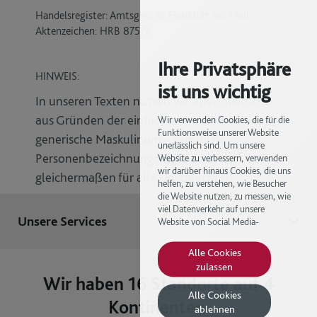
Handelsregister:
Amtsgericht Frankfurt am Main,
Aktenzeichen: HRB 87572
Ihre Privatsphäre
HINWEIS:
ist uns wichtig
In unseren Texten nutzen wir ausschließlich
aus Gründen der einfacheren Lesbarkeit das
Wir verwenden Cookies, die für die
Funktionsweise unserer Website
generische Maskulinum – sämtliche
unerlässlich sind. Um unsere
Personenbezeichnungen gelten
Website zu verbessern, verwenden
wir darüber hinaus Cookies, die uns
gleichermaßen für alle Geschlechter.
helfen, zu verstehen, wie Besucher
die Website nutzen, zu messen, wie
viel Datenverkehr auf unsere
Unsere Services
Website von Social Media-
Plattformen kommt sowie um Ihre
Erfahrung zu personalisieren. Einige
Alle Cookies
der von uns verwendeten Cookies
zulassen
werden von Dritten zur Verfügung
Wir haben 16 Standorte auf 4
gestellt. Um alle Cookies zu
Alle Cookies
akzeptieren, klicken Sie auf „Alle
Kontinenten.
ablehnen
Cookies zulassen“. Um alle nicht